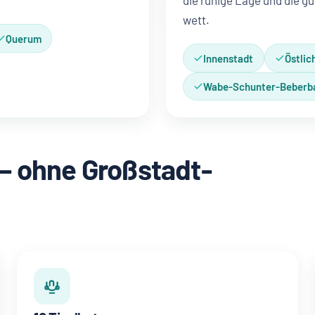
die ruhige Lage und die 
wett.
Querum
Innenstadt
Östlic
Wabe-Schunter-Beberb
— ohne Großstadt-