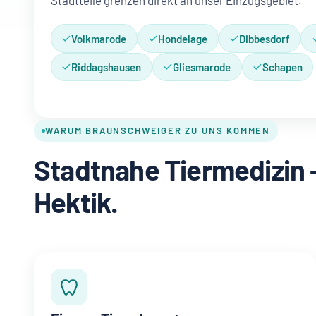
Stadtteile grenzen direkt an unser Einzugsgebiet.
Volkmarode
Hondelage
Dibbesdorf
Riddagshausen
Gliesmarode
Schapen
WARUM BRAUNSCHWEIGER ZU UNS KOMMEN
Stadtnahe Tiermedizin 
Hektik.