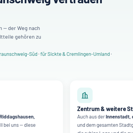
m — der Weg nach
tteile gehören zu
Braunschweig-Süd
·
für Sickte & Cremlingen-Umland
·
Zentrum & weitere St
 Riddagshausen,
Auch aus der
Innenstadt,
l bei uns — diese
und dem gesamten Stadtg