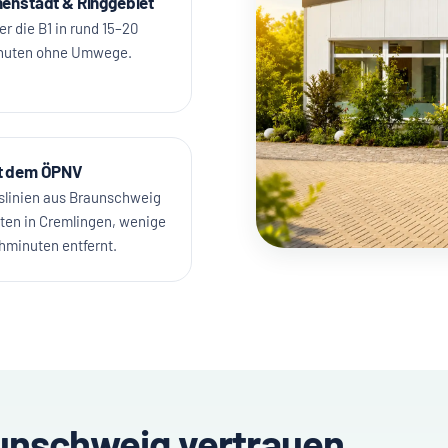
nenstadt & Ringgebiet
r die B1 in rund 15–20
nuten ohne Umwege.
t dem ÖPNV
slinien aus Braunschweig
lten in Cremlingen, wenige
hminuten entfernt.
aunschweig vertrauen