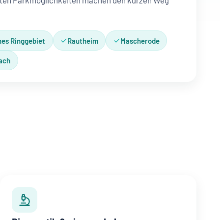
guten Parkmöglichkeiten machen den kurzen Weg
hes Ringgebiet
Rautheim
Mascherode
ach