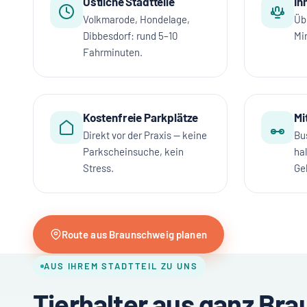
Östliche Stadtteile
In
Volkmarode, Hondelage,
Übe
Dibbesdorf: rund 5–10
Mi
Fahrminuten.
Kostenfreie Parkplätze
Mi
Direkt vor der Praxis — keine
Bu
Parkscheinsuche, kein
ha
Stress.
Ge
Route aus Braunschweig planen
AUS IHREM STADTTEIL ZU UNS
Tierhalter aus ganz Br