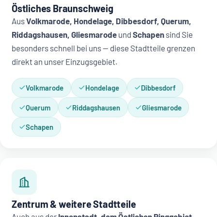
Östliches Braunschweig
Aus
Volkmarode, Hondelage, Dibbesdorf, Querum,
Riddagshausen, Gliesmarode
und
Schapen
sind Sie
besonders schnell bei uns — diese Stadtteile grenzen
direkt an unser Einzugsgebiet.
Volkmarode
Hondelage
Dibbesdorf
Querum
Riddagshausen
Gliesmarode
Schapen
Zentrum & weitere Stadtteile
Auch aus der
Innenstadt, dem Östlichen Ringgebiet,