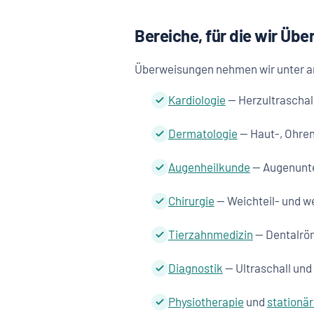
Bereiche, für die wir Ü
Überweisungen nehmen wir unter a
Kardiologie
— Herzultraschal
Dermatologie
— Haut-, Ohren
Augenheilkunde
— Augenunte
Chirurgie
— Weichteil- und we
Tierzahnmedizin
— Dentalrö
Diagnostik
— Ultraschall und
Physiotherapie
und
stationä