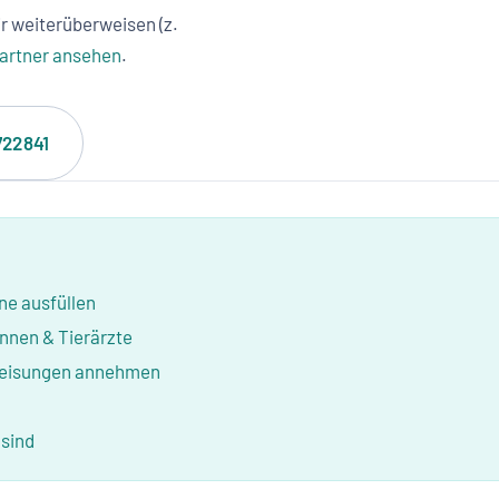
 weiter­überweisen (z.
artner ansehen
.
722841
ne ausfüllen
nnen & Tierärzte
rweisungen annehmen
r
 sind