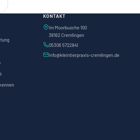
KONTAKT
Im Moorbusche 100
38162 Cremlingen
itung
05306 5722841
info@kleintierpraxis-cremlingen.de
s
s
rkennen