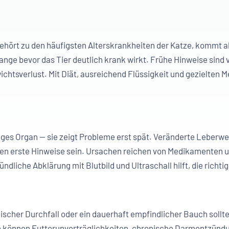
gehört zu den häufigsten Alterskrankheiten der Katze, kommt a
lange bevor das Tier deutlich krank wirkt. Frühe Hinweise sind 
htsverlust. Mit Diät, ausreichend Flüssigkeit und gezielten M
diges Organ — sie zeigt Probleme erst spät. Veränderte Leberwer
n erste Hinweise sein. Ursachen reichen von Medikamenten u
dliche Abklärung mit Blutbild und Ultraschall hilft, die richti
cher Durchfall oder ein dauerhaft empfindlicher Bauch sollten
können Futterunverträglichkeiten, chronische Darmentzündun