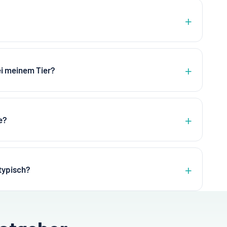
ei meinem Tier?
e?
typisch?