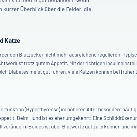
assen sich heute gut behandeln, wenn
n kurzer Überblick über die Felder, die
nd Katze
rper den Blutzucker nicht mehr ausreichend regulieren. Typis
sverlust trotz gutem Appetit. Mit der richtigen Insulineinstel
ich Diabetes meist gut führen, viele Katzen können bei früher
berfunktion (Hyperthyreose) im höheren Alter besonders häufig.
Appetit. Beim Hund ist es eher umgekehrt: Eine Schilddrüsenu
ll verändern. Beides ist über Blutwerte gut zu erkennen und m