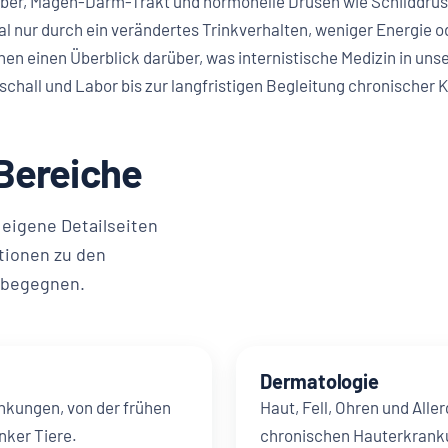
Leber, Magen-Darm-Trakt und hormonelle Drüsen wie Schilddrü
al nur durch ein verändertes Trinkverhalten, weniger Energie 
hnen einen Überblick darüber, was internistische Medizin in uns
schall und Labor bis zur langfristigen Begleitung chronischer 
 Bereiche
 eigene Detailseiten
tionen zu den
s begegnen.
Dermatologie
ankungen, von der frühen
Haut, Fell, Ohren und All
nker Tiere.
chronischen Hauterkranku