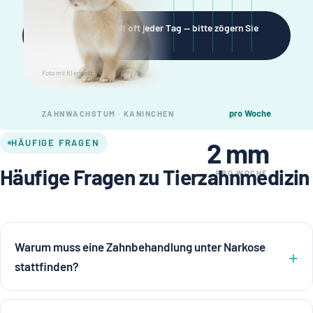
Bei Heimtieren zählt oft jeder Tag — bitte zögern Sie
nicht.
Foto mit KI erstellt
pro Woche
ZAHNWACHSTUM · KANINCHEN
HÄUFIGE FRAGEN
2 mm
Häufige Fragen zu Tierzahnmedizin
PRO WOCHE
Warum muss eine Zahnbehandlung unter Narkose
stattfinden?