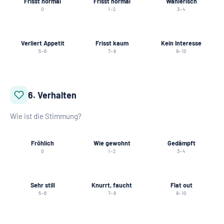
Frisst normal
Frisst normal
Wählerisch
0
1–2
3–4
Verliert Appetit
Frisst kaum
Kein Interesse
5–6
7–8
9–10
6. Verhalten
Wie ist die Stimmung?
Fröhlich
Wie gewohnt
Gedämpft
0
1–2
3–4
Sehr still
Knurrt, faucht
Flat out
5–6
7–8
9–10