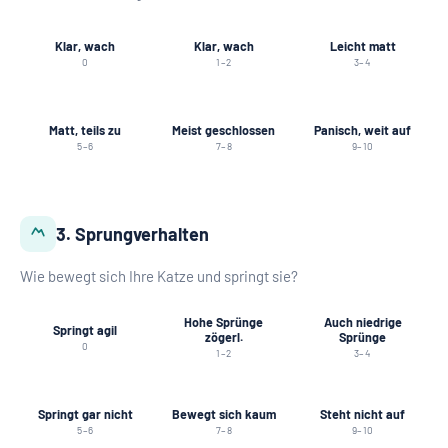
Klar, wach
Klar, wach
Leicht matt
0
1–2
3–4
Matt, teils zu
Meist geschlossen
Panisch, weit auf
5–6
7–8
9–10
3. Sprungverhalten
Wie bewegt sich Ihre Katze und springt sie?
Hohe Sprünge
Auch niedrige
Springt agil
zögerl.
Sprünge
0
1–2
3–4
Springt gar nicht
Bewegt sich kaum
Steht nicht auf
5–6
7–8
9–10