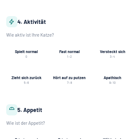
4. Aktivität
Wie aktiv ist Ihre Katze?
Spielt normal
Fast normal
Versteckt sich
0
1–2
3–4
Zieht sich zurück
Hört auf zu putzen
Apathisch
5–6
7–8
9–10
5. Appetit
Wie ist der Appetit?