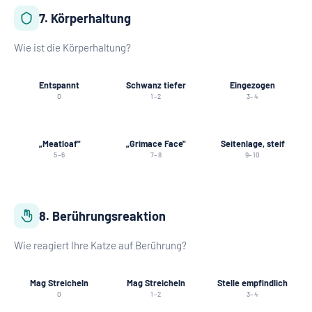
7. Körperhaltung
Wie ist die Körperhaltung?
Entspannt
Schwanz tiefer
Eingezogen
0
1–2
3–4
„Meatloaf"
„Grimace Face"
Seitenlage, steif
5–6
7–8
9–10
8. Berührungsreaktion
Wie reagiert Ihre Katze auf Berührung?
Mag Streicheln
Mag Streicheln
Stelle empfindlich
0
1–2
3–4