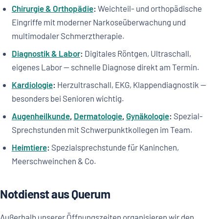
Chirurgie & Orthopädie
:
Weichteil- und orthopädische
Eingriffe mit moderner Narkoseüberwachung und
multimodaler Schmerztherapie.
Diagnostik & Labor
:
Digitales Röntgen, Ultraschall,
eigenes Labor — schnelle Diagnose direkt am Termin.
Kardiologie
:
Herzultraschall, EKG, Klappendiagnostik —
besonders bei Senioren wichtig.
Augenheilkunde
,
Dermatologie
,
Gynäkologie
:
Spezial-
Sprechstunden mit Schwerpunktkollegen im Team.
Heimtiere
:
Spezialsprechstunde für Kaninchen,
Meerschweinchen & Co.
Notdienst aus Querum
Außerhalb unserer Öffnungszeiten organisieren wir den