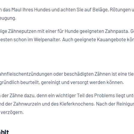
in das Maul Ihres Hundes und achten Sie auf Beläge, Rötungen
beugung.
ßige Zähneputzen mit einer für Hunde geeigneten Zahnpasta.
 besten schon im Welpenalter. Auch geeignete Kauangebote kö
ahnfleischentzündungen oder beschädigten Zähnen ist eine tie
 gründlich beurteilt, gereinigt und versorgt werden können.
r Zähne dazu, denn ein wichtiger Teil des Problems liegt unt
nd der Zahnwurzeln und des Kieferknochens. Nach der Reinigun
 verzögern.
hlt