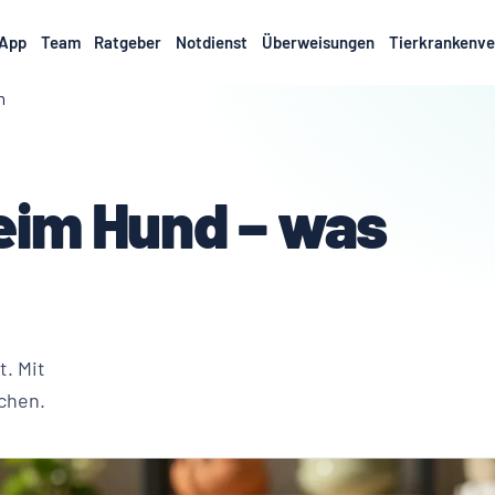
App
Team
Ratgeber
Notdienst
Überweisungen
Tierkrankenve
n
eim Hund – was
. Mit
ichen.