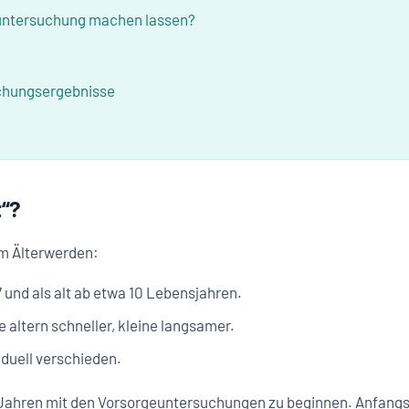
euntersuchung machen lassen?
uchungsergebnisse
t“?
m Älterwerden:
 7 und als alt ab etwa 10 Lebensjahren.
e altern schneller, kleine langsamer.
iduell verschieden.
 Jahren mit den Vorsorgeuntersuchungen zu beginnen. Anfangs j