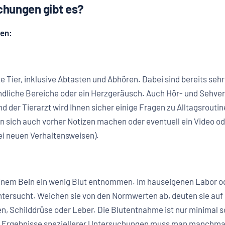
hungen gibt es?
en:
e Tier, inklusive Abtasten und Abhören. Dabei sind bereits seh
liche Bereiche oder ein Herzgeräusch. Auch Hör- und Sehve
nd der Tierarzt wird Ihnen sicher einige Fragen zu Alltagsrout
nnen sich auch vorher Notizen machen oder eventuell ein Video o
bei neuen Verhaltensweisen).
 einem Bein ein wenig Blut entnommen. Im hauseigenen Labor o
ntersucht. Weichen sie von den Normwerten ab, deuten sie auf
n, Schilddrüse oder Leber. Die Blutentnahme ist nur minimal s
 Auf Ergebnisse speziellerer Untersuchungen muss man manchm