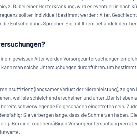
e, z. B. bei einer Herzerkrankung, wird es eventuell in noch 
 Frequenz sollten individuell bestimmt werden: Alter, Geschlech
r die Entscheidung. Sprechen Sie mit Ihrem behandelnden Tiera
tersuchungen?
b einem gewissen Alter werden Vorsorgeuntersuchungen empfohl
en kann man solche Untersuchungen durchführen, um bestimm
iereninsuffizienz (langsamer Verlust der Nierenleistung), zeig
ehen, weil sie schleichend erscheinen und unter „Der ist ebe
n bereits schwerwiegende Folgeschäden eingetreten sein. Zud
densfähig: Sie verbergen lange, dass sie Schmerzen haben. D
ierig. Bei einer routinemäßigen Vorsorgeuntersuchung verrate
Blutwerte.