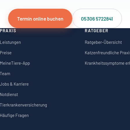
Termin online buchen
05306 5722841
PRAXIS
RATGEBER
Leistungen
Ratgeber-Übersicht
Preise
Katzenfreundliche Praxi
MeineTiere-App
Krankheitssymptome e
Team
Jobs & Karriere
Notdienst
Tierkrankenversicherung
Häufige Fragen