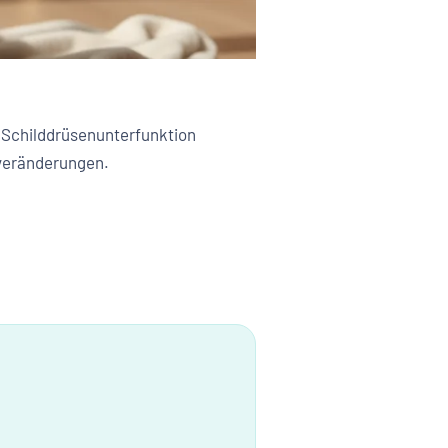
r Schilddrüsenunterfunktion
tveränderungen.