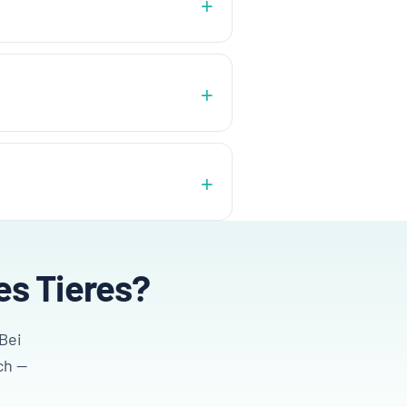
es Tieres?
Bei
ch —