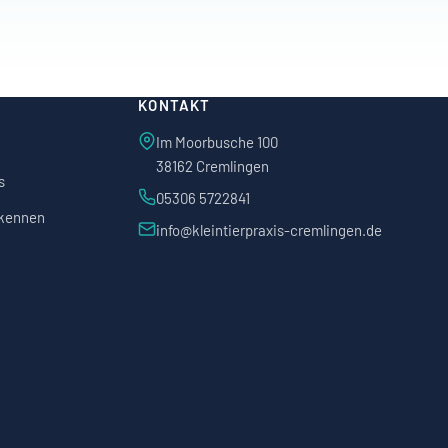
KONTAKT
Im Moorbusche 100
38162 Cremlingen
s
05306 5722841
rkennen
info@kleintierpraxis-cremlingen.de