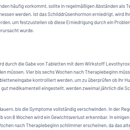
nden häufig vorkommt, sollte in regelmäßigen Abständen als T
ssen werden. Ist das Schilddrüsenhormon erniedrigt, wird Ihr
rden, um festzustellen ob diese Erniedrigung durch ein Proble
erursacht wurde.
rd durch die Gabe von Tabletten mit dem Wirkstoff Levothyrox
rden müssen. Vier bis sechs Wochen nach Therapiebeginn müs
bletteneingabe kontrolliert werden, um zu überprüfen ob Ihr H
 gut medikamentell eingestellt, werden zweimal jährlich die 
auern, bis die Symptome vollständig verschwinden. In der Rege
 von 8 Wochen wird ein Gewichtsverlust erkennbar. In einigen
chen nach Therapiebeginn schlimmer erscheinen, da das alte 