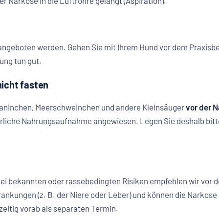
r Narkose in die Luftröhre gelangt (Aspiration).
angeboten werden. Gehen Sie mit Ihrem Hund vor dem Praxisbe
ng tun gut.
icht fasten
Kaninchen, Meerschweinchen und andere Kleinsäuger
vor der N
erliche Nahrungsaufnahme angewiesen. Legen Sie deshalb bit
bei bekannten oder rassebedingten Risiken empfehlen wir vor 
krankungen (z. B. der Niere oder Leber) und können die Narko
tzeitig vorab als separaten Termin.