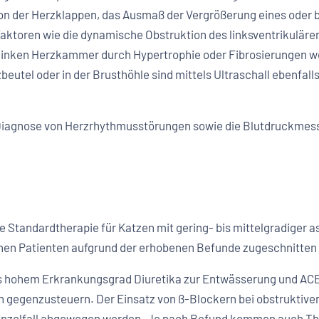
on der Herzklappen, das Ausmaß der Vergrößerung eines oder b
ktoren wie die dynamische Obstruktion des linksventrikuläre
r linken Herzkammer durch Hypertrophie oder Fibrosierungen we
tel oder in der Brusthöhle sind mittels Ultraschall ebenfalls
Diagnose von Herzrhythmusstörungen sowie die Blutdruckmess
rte Standardtherapie für Katzen mit gering- bis mittelgradige
lnen Patienten aufgrund der erhobenen Befunde zugeschnitten
is hohem Erkrankungsgrad Diuretika zur Entwässerung und A
gegenzusteuern. Der Einsatz von ß-Blockern bei obstruktiv
inzelfall abgewogen werden. Je nach Befund kommen auch T