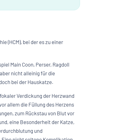
e (HCM), bei der es zu einer
piel Main Coon, Perser, Ragdoll
er nicht alleinig für die
edoch bei der Hauskatze.
r fokaler Verdickung der Herzwand
or allem die Füllung des Herzens
rungen, zum Rückstau von Blut vor
und, eine Besonderheit der Katze,
erdurchblutung und
Eine nicht seltene Komplikation