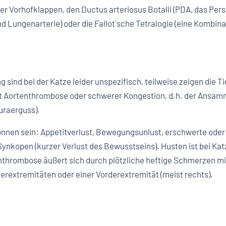
 Vorhofklappen, den Ductus arteriosus Botalli (PDA, das Persi
 Lungenarterie) oder die Fallot´sche Tetralogie (eine Kombin
ind bei der Katze leider unspezifisch, teilweise zeigen die Ti
t Aortenthrombose oder schwerer Kongestion, d.h. der Ansam
uraerguss).
önnen sein: Appetitverlust, Bewegungsunlust, erschwerte od
ynkopen (kurzer Verlust des Bewusstseins). Husten ist bei K
enthrombose äußert sich durch plötzliche heftige Schmerzen 
erextremitäten oder einer Vorderextremität (meist rechts).