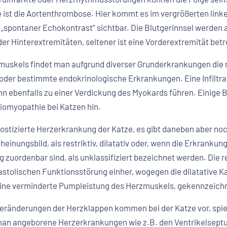
 ist die Aortenthrombose. Hier kommt es im vergrößerten linken
s „spontaner Echokontrast“ sichtbar. Die Blutgerinnsel werd
er Hinterextremitäten, seltener ist eine Vorderextremität betr
uskels findet man aufgrund diverser Grunderkrankungen die 
oder bestimmte endokrinologische Erkrankungen. Eine Infiltr
 ebenfalls zu einer Verdickung des Myokards führen. Einige B
diomyopathie bei Katzen hin.
nostizierte Herzerkrankung der Katze, es gibt daneben aber n
heinungsbild, als restriktiv, dilatativ oder, wenn die Erkranku
g zuordenbar sind, als unklassifiziert bezeichnet werden. Die 
 diastolischen Funktionsstörung einher, wogegen die dilatative
 eine verminderte Pumpleistung des Herzmuskels, gekennzeichn
eränderungen der Herzklappen kommen bei der Katze vor, spiel
man angeborene Herzerkrankungen wie z.B. den Ventrikelseptu