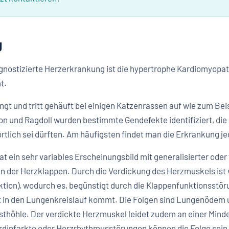
g
gnostizierte Herzerkrankung ist die hypertrophe Kardiomyopathi
t.
ngt und tritt gehäuft bei einigen Katzenrassen auf wie zum Beis
n und Ragdoll wurden bestimmte Gendefekte identifiziert, die ab
tlich sei dürften. Am häufigsten findet man die Erkrankung j
t ein sehr variables Erscheinungsbild mit generalisierter ode
der Herzklappen. Durch die Verdickung des Herzmuskels ist v
ktion), wodurch es, begünstigt durch die Klappenfunktionsstö
it in den Lungenkreislauf kommt. Die Folgen sind Lungenödem 
sthöhle. Der verdickte Herzmuskel leidet zudem an einer Mind
dinfarkte oder Herzrhythmusstörungen können die Folge sein. 