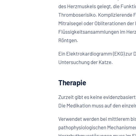
des Herzmuskels gelegt, die Funkti
Thromboserisiko. Komplizierende Fa
Mitralsegel oder Obliterationen de
Flüssigkeitsansammlungen im Herzbeu
Röntgen.
Ein Elektrokardiogramm (EKG) zur 
Untersuchung der Katze.
Therapie
Zurzeit gibt es keine evidenzbasie
Die Medikation muss auf den einze
Verwendet werden bei mittlerem b
pathophysiologischen Mechanismen 
Herzrhythmusstörungen muss im E