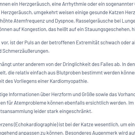
nnen ein Herzgeräusch, eine Arrhythmie oder ein sogenannter
in Herzgeräusch, umgekehrt weisen einige gesunde Katzen He
 Erhöhte Atemfrequenz und Dyspnoe, Rasselgeräusche bei Lu
nnen auf Kongestion, das heißt auf ein Stauungsgeschehen, h
vor, ist der Puls an der betroffenen Extremität schwach oder ab
nd Schmerzäußerungen.
ängt unter anderem von der Dringlichkeit des Falles ab. In de
lt, die relativ einfach aus Blutproben bestimmt werden könne
it des Vorliegens einer Kardiomyopathie.
tige Informationen über Herzform und Größe sowie das Vorha
en für Atemprobleme können ebenfalls ersichtlich werden. Im F
eitsansammlung leider stark eingeschränkt.
rzens (Echokardiographie) ist bei der Katze wesentlich, um 
hingehend anpassen zu können. Besonderes Augenmerk wird auf