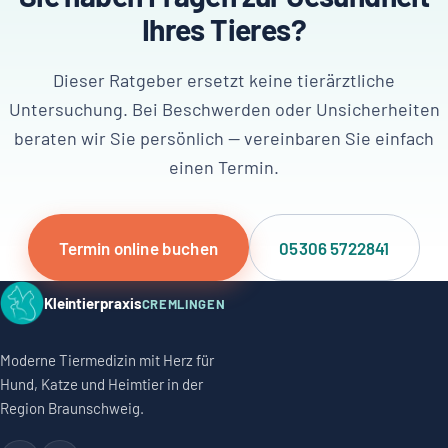
Ihres Tieres?
Dieser Ratgeber ersetzt keine tierärztliche
Untersuchung. Bei Beschwerden oder Unsicherheiten
beraten wir Sie persönlich — vereinbaren Sie einfach
einen Termin.
Termin online buchen
05306 5722841
Kleintierpraxis
CREMLINGEN
Moderne Tiermedizin mit Herz für
Hund, Katze und Heimtier in der
Region Braunschweig.