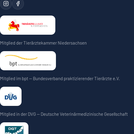
Mitglied der Tierärztekammer Niedersachsen
Mitglied im bpt — Bundesverband praktizierender Tierärzte e.V.
Mitglied in der DVG — Deutsche Veterinärmedizinische Gesellschaft