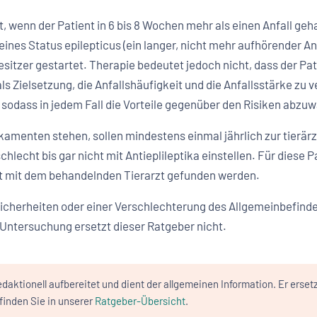
t, wenn der Patient in 6 bis 8 Wochen mehr als einen Anfall geh
 eines Status epilepticus (ein langer, nicht mehr aufhörender An
itzer gestartet. Therapie bedeutet jedoch nicht, dass der Pati
ls Zielsetzung, die Anfallshäufigkeit und die Anfallsstärke z
odass in jedem Fall die Vorteile gegenüber den Risiken abzuw
menten stehen, sollen mindestens einmal jährlich zur tierärzt
chlecht bis gar nicht mit Antieplileptika einstellen. Für diese
 mit dem behandelnden Tierarzt gefunden werden.
herheiten oder einer Verschlechterung des Allgemeinbefindens 
e Untersuchung ersetzt dieser Ratgeber nicht.
daktionell aufbereitet und dient der allgemeinen Information. Er erset
inden Sie in unserer
Ratgeber-Übersicht
.