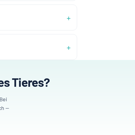
es Tieres?
Bei
ch —