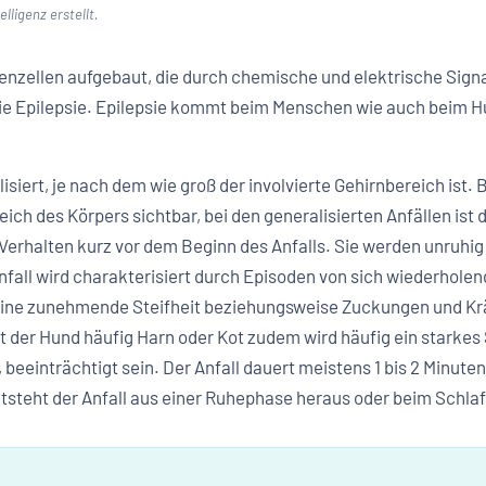
lligenz erstellt.
ervenzellen aufgebaut, die durch chemische und elektrische Si
die Epilepsie. Epilepsie kommt beim Menschen wie auch beim 
isiert, je nach dem wie groß der involvierte Gehirnbereich ist. B
ch des Körpers sichtbar, bei den generalisierten Anfällen ist
 Verhalten kurz vor dem Beginn des Anfalls. Sie werden unruh
nfall wird charakterisiert durch Episoden von sich wiederholen
 eine zunehmende Steifheit beziehungsweise Zuckungen und K
t der Hund häufig Harn oder Kot zudem wird häufig ein starke
eeinträchtigt sein. Der Anfall dauert meistens 1 bis 2 Minuten,
ntsteht der Anfall aus einer Ruhephase heraus oder beim Schlaf