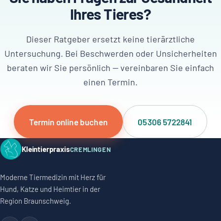
Ihres Tieres?
Dieser Ratgeber ersetzt keine tierärztliche
Untersuchung. Bei Beschwerden oder Unsicherheiten
beraten wir Sie persönlich — vereinbaren Sie einfach
einen Termin.
Termin online buchen
05306 5722841
Kleintierpraxis
CREMLINGEN
Moderne Tiermedizin mit Herz für
Hund, Katze und Heimtier in der
Region Braunschweig.