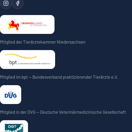
Mitglied der Tierärztekammer Niedersachsen
Mitglied im bpt — Bundesverband praktizierender Tierärzte e.V.
Mitglied in der DVG — Deutsche Veterinärmedizinische Gesellschaft